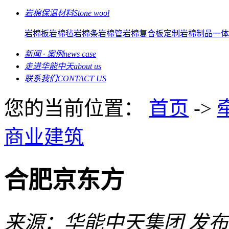
岩棉保温材料
Stone wool
岩棉板
岩棉毡
岩棉条
岩棉管
岩棉复合板
定制岩棉制品
一体
新闻 · 案例
news case
走进华能中天
about us
联系我们
CONTACT US
您的当前位置：
首页
->
商业建筑
合肥京东方
来源：华能中天集团
发布日