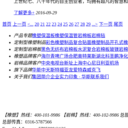
上世纪七、八十年代的自主创业者，均拥有超凡的智慧和
了解更多+
2016-09-29
首页
上一页
<...
20
21
22
23
24
25
26
27
28
29
...>
下一页
尾页
产品专题
橡塑保温板
橡塑保温管
岩棉板
岩棉毡
定制型橡塑制品
彩色橡塑制品
复合贴面橡塑制品
开孔式橡
定制型岩棉板
黑色无纺布岩棉板
水泥复合岩棉板
玻镁岩棉
橡塑品牌客户
海尔青啤广场
合肥奥特莱斯
湖北科圣鹏净化
岩棉品牌客户
中央电视台新址
上海中心
尼日利亚机场
旗下品牌
华能中天
斯特福
亚龙
爱特森
威克飞
关于我们
集团简介
企业实力
印象 · 华能
联系我们
【橡塑】热线：400-101-9986
【岩棉】热线：400-102-9986
总部电
总部传真：0316-5787566