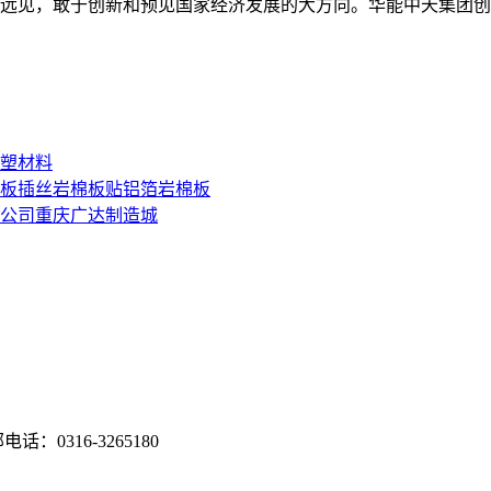
远见，敢于创新和预见国家经济发展的大方向。华能中天集团创始
塑材料
板
插丝岩棉板
贴铝箔岩棉板
公司
重庆广达制造城
话：0316-3265180