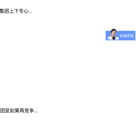
上下专心...
是如果再竞争...