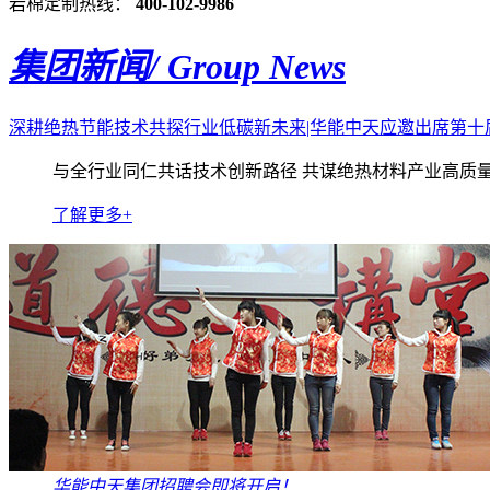
岩棉定制热线：
400-102-9986
集团
新闻
/ Group News
深耕绝热节能技术共探行业低碳新未来|华能中天应邀出席第十
与全行业同仁共话技术创新路径 共谋绝热材料产业高质
了解更多+
华能中天集团招聘会即将开启！