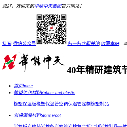
您好，欢迎来到
华能中天集团
官方网站！
抖音
|
微信公众号
扫一扫立即关注
|
收藏本站
| 4
40年精研建筑
首页
home
橡塑绝热材料
Rubber and plastic
橡塑保温板
橡塑保温管
空调保温管
定制橡塑制品
岩棉保温材料
Stone wool
岩棉板
岩棉毡
岩棉条
岩棉管
岩棉复合板
定制岩棉制品
一体