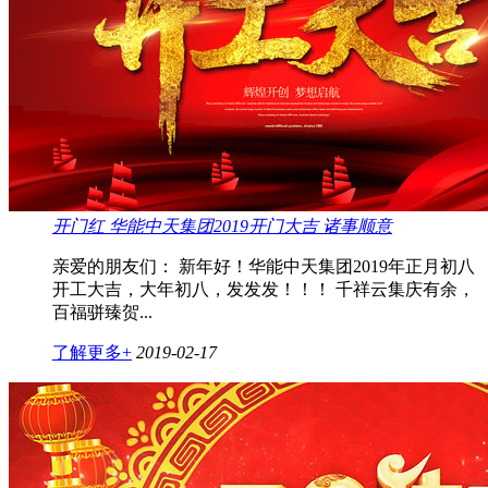
开门红 华能中天集团2019开门大吉 诸事顺意
亲爱的朋友们： 新年好！华能中天集团2019年正月初八
开工大吉，大年初八，发发发！！！ 千祥云集庆有余，
百福骈臻贺...
了解更多+
2019-02-17