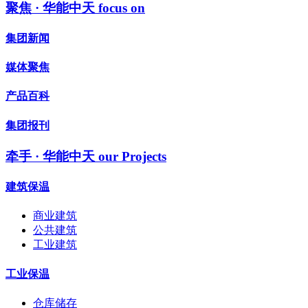
聚焦 · 华能中天
focus on
集团新闻
媒体聚焦
产品百科
集团报刊
牵手 · 华能中天
our Projects
建筑保温
商业建筑
公共建筑
工业建筑
工业保温
仓库储存