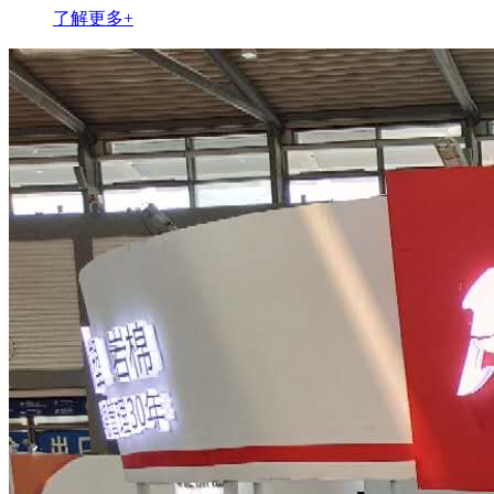
了解更多+